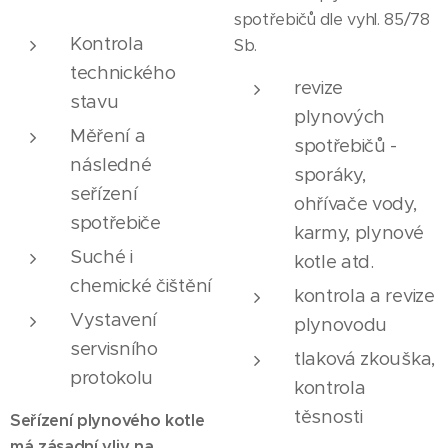
spotřebičů dle vyhl. 85/78
Kontrola
Sb.
technického
revize
stavu
plynových
Měření a
spotřebičů -
následné
sporáky,
seřízení
ohřívače vody,
spotřebiče
karmy, plynové
Suché i
kotle atd.
chemické čištění
kontrola a revize
Vystavení
plynovodu
servisního
tlaková zkouška,
protokolu
kontrola
těsnosti
Seřízení plynového kotle
má zásadní vliv na